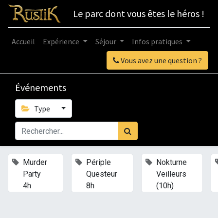
Le parc dont vous êtes le héros !
Accueil
Expérience
Séjour
Infos pratiques
Vous avez une question ?
Événements
Type
×
×
×
Murder
Périple
Nokturne
Party
Questeur
Veilleurs
4h
8h
(10h)