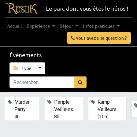
Le parc dont vous êtes le héros !
Accueil
Expérience
Séjour
Infos pratiques
Vous avez une question ?
Événements
Type
×
×
×
Murder
Périple
Kamp
Party
Veilleurs
Veilleurs
4h
8h
(10h)