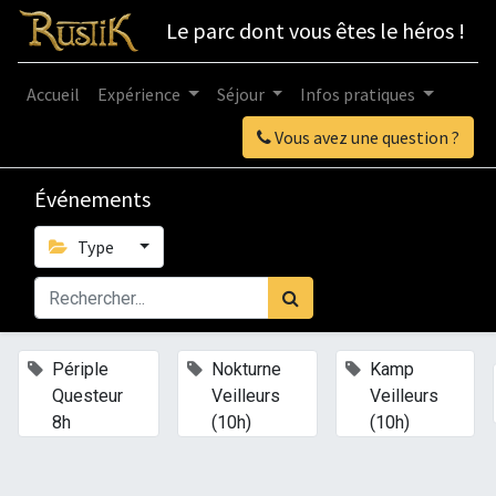
Le parc dont vous êtes le héros !
Accueil
Expérience
Séjour
Infos pratiques
Vous avez une question ?
Événements
Type
×
×
×
Périple
Nokturne
Kamp
Questeur
Veilleurs
Veilleurs
8h
(10h)
(10h)