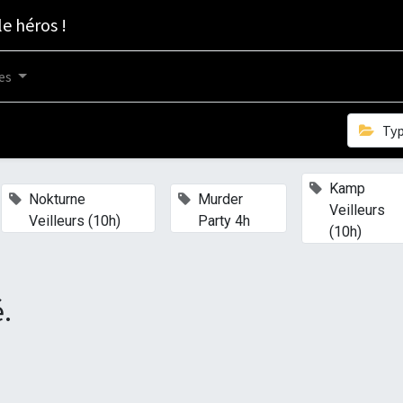
le héros !
es
Ty
Kamp
×
×
Nokturne
Murder
Veilleurs
Veilleurs (10h)
Party 4h
(10h)
.