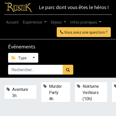
Le parc dont vous êtes le héros !
Accueil
Expérience
Séjour
Infos pratiques
Vous avez une question ?
Événements
Type
×
×
Murder
Nokturne
×
Aventure
Party
Veilleurs
3h
4h
(10h)