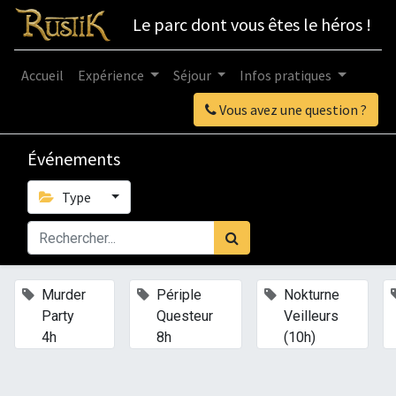
Le parc dont vous êtes le héros !
Accueil
Expérience
Séjour
Infos pratiques
Vous avez une question ?
Événements
Type
×
×
×
Murder
Périple
Nokturne
Party
Questeur
Veilleurs
4h
8h
(10h)