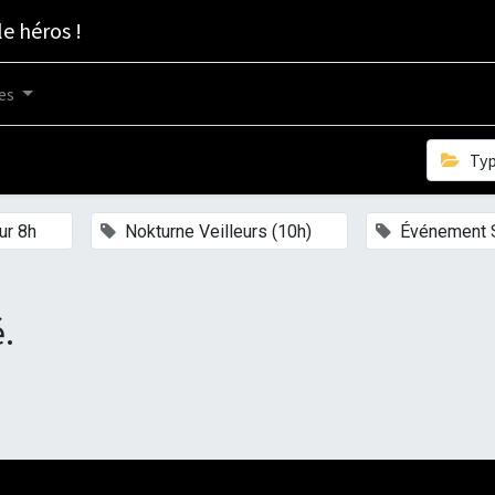
le héros !
es
Ty
×
×
ur 8h
Nokturne Veilleurs (10h)
Événement 
.