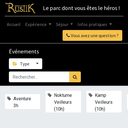
Le parc dont vous êtes le héros !
Accueil
Expérience
Séjour
Infos pratiques
Vous avez une question ?
Événements
Type
×
×
Nokturne
Kamp
×
Aventure
Veilleurs
Veilleurs
3h
(10h)
(10h)