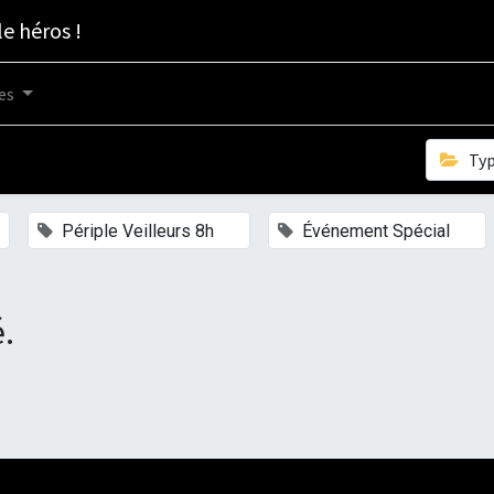
le héros !
es
Ty
×
×
Périple Veilleurs 8h
Événement Spécial
.