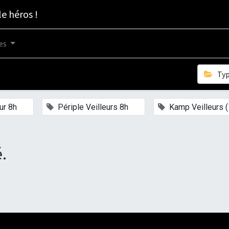
le héros !
es
Ty
×
×
ur 8h
Périple Veilleurs 8h
Kamp Veilleurs (
.