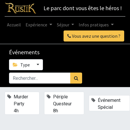
Le parc dont vous êtes le héros !
Accueil
Expérience
Séjour
Infos pratiques
Vous avez une question ?
Événements
Type
×
×
Murder
Périple
×
Événement
Party
Questeur
Spécial
4h
8h