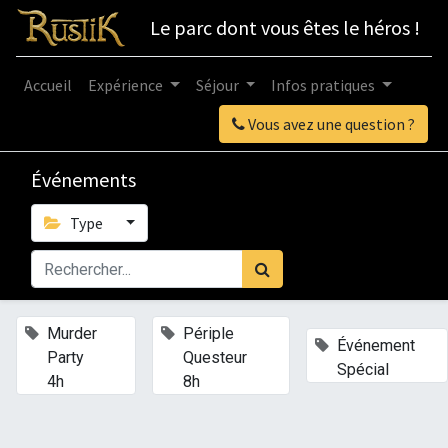
Le parc dont vous êtes le héros !
Accueil
Expérience
Séjour
Infos pratiques
Vous avez une question ?
Événements
Type
×
×
Murder
Périple
×
Événement
Party
Questeur
Spécial
4h
8h