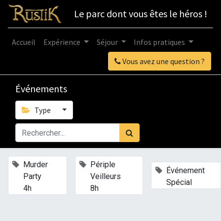
Le parc dont vous êtes le héros !
Accueil
Expérience
Séjour
Infos pratiques
Vous avez une question ?
Événements
Type
×
×
Murder
Périple
×
Événement
Party
Veilleurs
Spécial
4h
8h