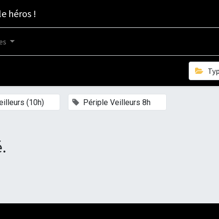
le héros !
es
Ty
×
×
illeurs (10h)
Périple Veilleurs 8h
.