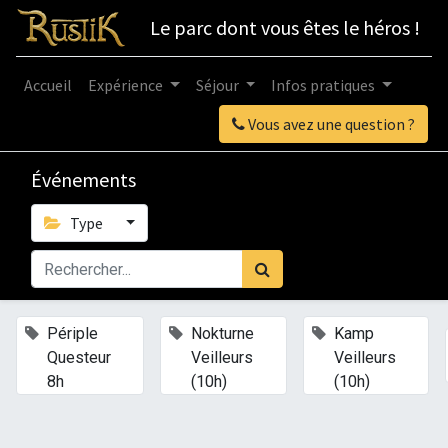
Le parc dont vous êtes le héros !
Accueil
Expérience
Séjour
Infos pratiques
Vous avez une question ?
Événements
Type
×
×
×
Périple
Nokturne
Kamp
Questeur
Veilleurs
Veilleurs
8h
(10h)
(10h)