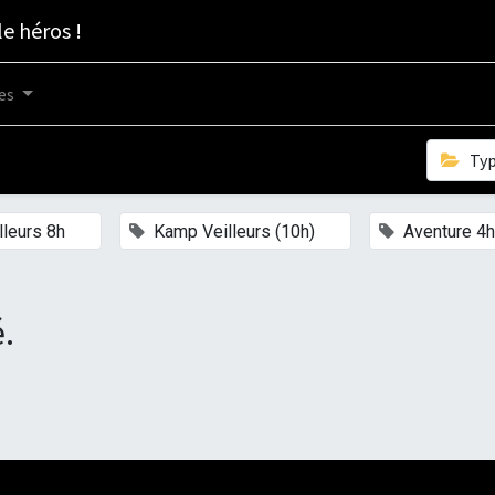
le héros !
es
Ty
×
×
lleurs 8h
Kamp Veilleurs (10h)
Aventure 4h
.