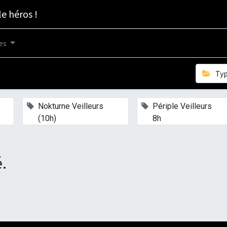
le héros !
es
Ty
×
×
×
Nokturne Veilleurs
Périple Veilleurs
(10h)
8h
.