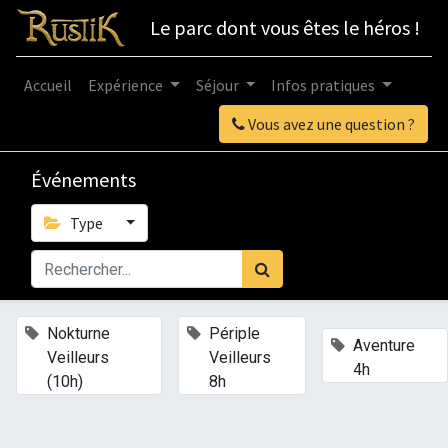
Le parc dont vous êtes le héros !
Accueil
Expérience
Séjour
Infos pratiques
Vous avez une question ?
Événements
Type
×
×
Nokturne
Périple
×
Aventure
Veilleurs
Veilleurs
4h
(10h)
8h