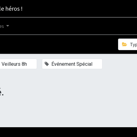
le héros !
es
Ty
×
×
 Veilleurs 8h
Événement Spécial
.