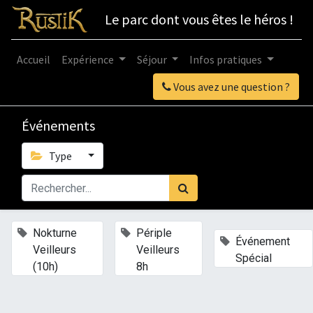
Le parc dont vous êtes le héros !
Accueil
Expérience
Séjour
Infos pratiques
Vous avez une question ?
Événements
Type
×
×
Nokturne
Périple
×
Événement
Veilleurs
Veilleurs
Spécial
(10h)
8h