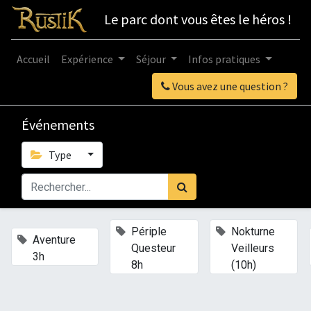
Le parc dont vous êtes le héros !
Accueil
Expérience
Séjour
Infos pratiques
Vous avez une question ?
Événements
Type
×
×
Périple
Nokturne
×
Aventure
Questeur
Veilleurs
3h
8h
(10h)