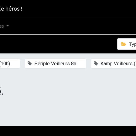
le héros !
es
Ty
×
×
(10h)
Périple Veilleurs 8h
Kamp Veilleurs (
.