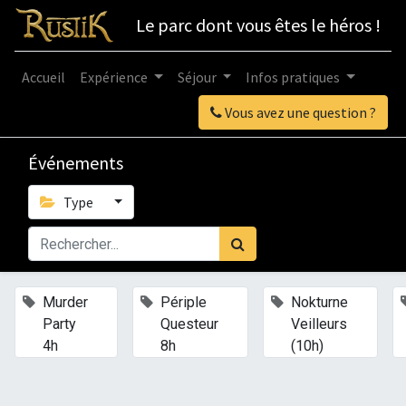
Le parc dont vous êtes le héros !
Accueil
Expérience
Séjour
Infos pratiques
Vous avez une question ?
Événements
Type
×
×
×
Murder
Périple
Nokturne
Party
Questeur
Veilleurs
4h
8h
(10h)