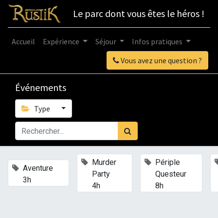
Le parc dont vous êtes le héros !
Accueil
Expérience
Séjour
Infos pratiques
Vous avez une question ?
Événements
Type
×
×
Murder
Périple
×
Aventure
Party
Questeur
3h
4h
8h