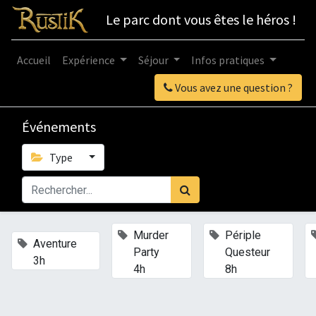
Le parc dont vous êtes le héros !
Accueil
Expérience
Séjour
Infos pratiques
Vous avez une question ?
Événements
Type
×
×
Murder
Périple
×
Aventure
Party
Questeur
3h
4h
8h