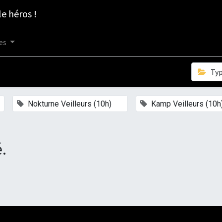
le héros !
es
Ty
×
Nokturne Veilleurs (10h)
Kamp Veilleurs (10h
.