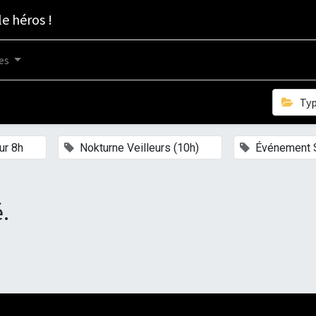
le héros !
es
Ty
×
×
ur 8h
Nokturne Veilleurs (10h)
Événement 
.