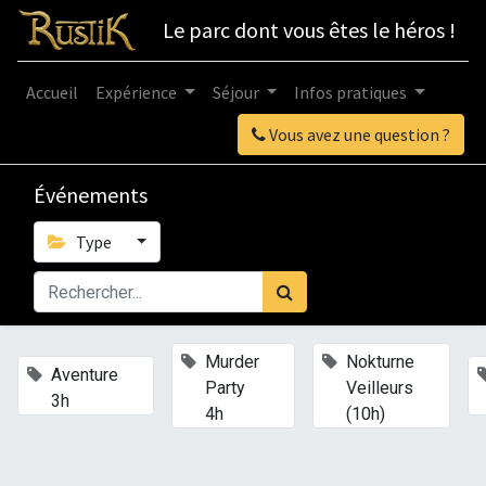
Le parc dont vous êtes le héros !
Accueil
Expérience
Séjour
Infos pratiques
Vous avez une question ?
Événements
Type
×
×
Murder
Nokturne
×
Aventure
Party
Veilleurs
3h
4h
(10h)