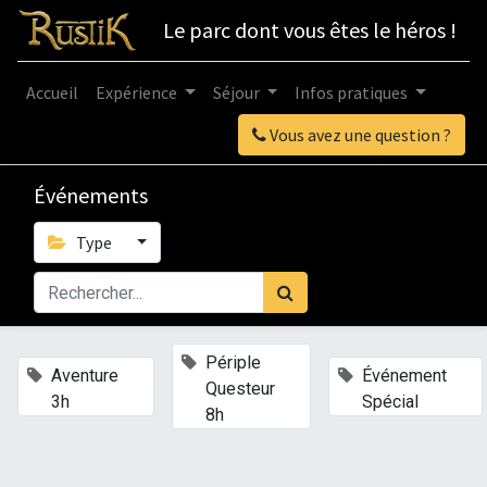
Le parc dont vous êtes le héros !
Accueil
Expérience
Séjour
Infos pratiques
Vous avez une question ?
Événements
Type
×
Périple
×
×
Aventure
Événement
Questeur
3h
Spécial
8h