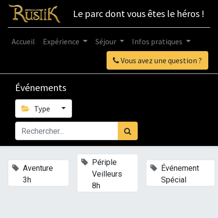
Le parc dont vous êtes le héros !
Accueil
Expérience
Séjour
Infos pratiques
Vous avez une question ?
Événements
Type
×
Périple
×
×
Aventure
Événement
Veilleurs
3h
Spécial
8h