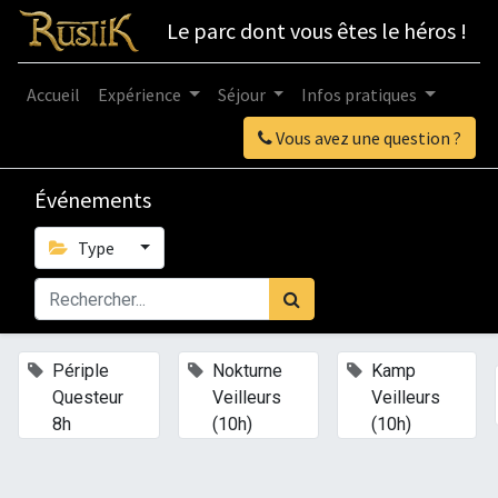
Le parc dont vous êtes le héros !
Accueil
Expérience
Séjour
Infos pratiques
Vous avez une question ?
Événements
Type
×
×
×
Périple
Nokturne
Kamp
Questeur
Veilleurs
Veilleurs
8h
(10h)
(10h)