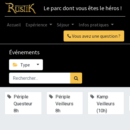
Le parc dont vous êtes le héros !
Accueil
Expérience
Séjour
Infos pratiques
Vous avez une question ?
Événements
Type
×
×
×
Périple
Périple
Kamp
Questeur
Veilleurs
Veilleurs
8h
8h
(10h)